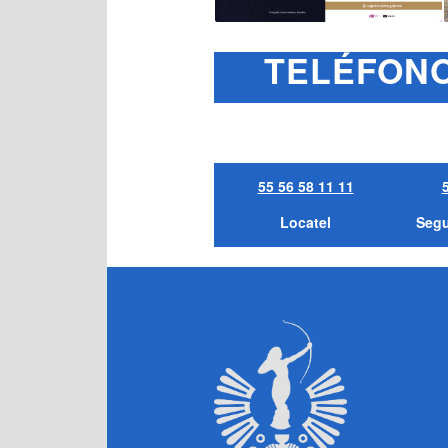
TELÉFONOS
55 56 58 11 11
Locatel
Segu