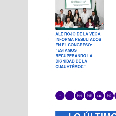
ALE ROJO DE LA VEGA
INFORMA RESULTADOS
EN EL CONGRESO:
“ESTAMOS
RECUPERANDO LA
DIGNIDAD DE LA
CUAUHTÉMOC”
«
‹
144
145
146
147
LO ÚLTIM