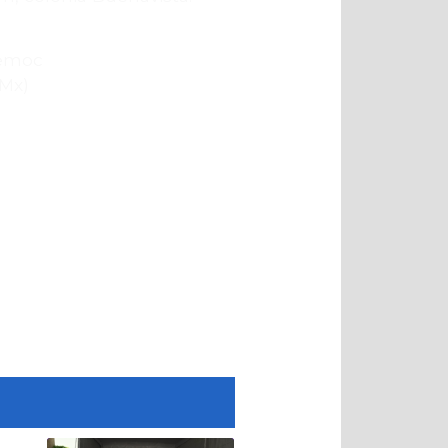
JUDr0JAX
témoc
Mx)
August 5, 2026