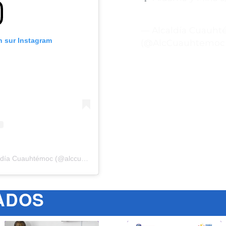
pic.twitter.com/Ol
— Alcaldía Cuauh
on sur Instagram
(@AlcCuauhtemoc
Une publication partagée par Alcaldía Cuauhtémoc (@alccuauhtemocmx)
DOS