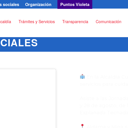
 sociales
Organización
Puntos Violeta
lcaldía
Trámites y Servicios
Transparencia
Comunicación
CIALES
En la Alcaldía 
servicios para cuidar
Asiste a las Jornada
y 28 de agosto, de 1
Explanada Techada 
Aldama y Mina s/