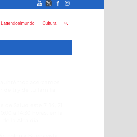
Latiendoalmundo
Cultura
Cuauhtémoc acercamos
 de ti y de tu familia.
s de Salud este 7, 14, 21
0:00 a 14:30 horas, en la
de la Alcaldía.
n, colonia Buenavista.