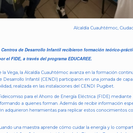
Alcaldía Cuauhtémoc, Ciudad 
Centros de Desarrollo Infantil recibieron formación teórico-prácti
por el FIDE, a través del programa EDUCAREE.
 la Vega, la Alcaldía Cuauhtémoc avanza en la formación contin
 Desarrollo Infantil (CENDI) participaron en una jornada de capac
ilidad, realizada en las instalaciones del CENDI Pugibet.
l Fideicomiso para el Ahorro de Energía Eléctrica (FIDE) media
, formando a quienes forman. Además de recibir información espe
 adquirieron herramientas para replicar estos conocimientos con
Cuando una maestra aprende cómo cuidar la energía y lo compar