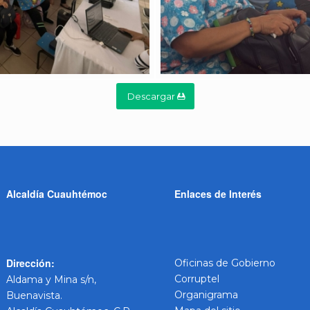
Descargar
Alcaldía Cuauhtémoc
Enlaces de Interés
Dirección:
Oficinas de Gobierno
Corruptel
Aldama y Mina s/n,
Organigrama
Buenavista.