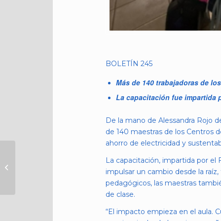
BOLETÍN 245
Más de 140 trabajadoras de los 
La capacitación fue impartida 
De la mano de Alessandra Rojo de
de 140 maestras de los Centros de
ahorro de electricidad y sustentab
POLICÍA AUXILIAR DE
La capacitación, impartida por e
CUAUHTÉMOC
impulsar un cambio desde la raíz
DETIENE A 14
pedagógicos, las maestras también
‘FRANELEROS’ POR
de clase.
COBRO ILEGAL...
“El impacto empieza en el aula. 