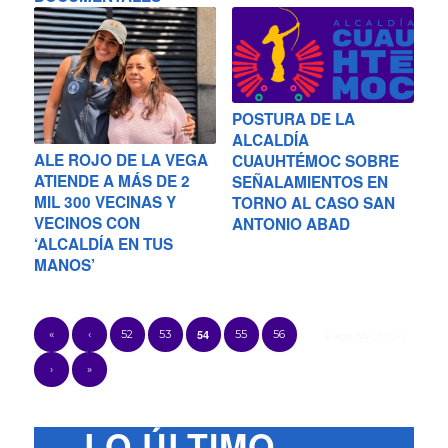
POSTURA DE LA
ALCALDÍA
ALE ROJO DE LA VEGA
CUAUHTÉMOC SOBRE
ATIENDE A MÁS DE 2
SEÑALAMIENTOS EN
MIL 300 VECINAS Y
TORNO AL CASO SAN
VECINOS CON
ANTONIO ABAD
‘ALCALDÍA EN TUS
MANOS’
«
‹
52
53
54
55
56
Page 54 of 204
›
»
LO ÚLTIMO