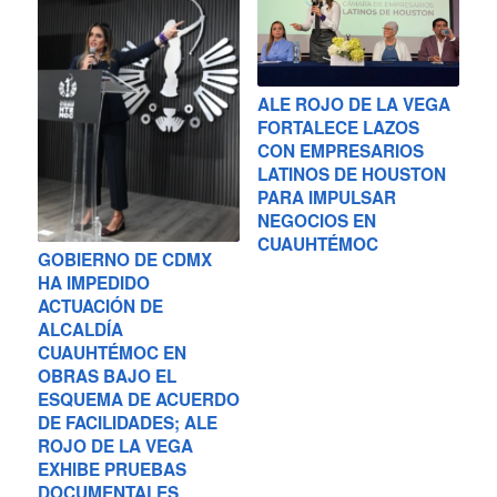
ALE ROJO DE LA VEGA
FORTALECE LAZOS
CON EMPRESARIOS
LATINOS DE HOUSTON
PARA IMPULSAR
NEGOCIOS EN
CUAUHTÉMOC
GOBIERNO DE CDMX
HA IMPEDIDO
ACTUACIÓN DE
ALCALDÍA
CUAUHTÉMOC EN
OBRAS BAJO EL
ESQUEMA DE ACUERDO
DE FACILIDADES; ALE
ROJO DE LA VEGA
EXHIBE PRUEBAS
DOCUMENTALES