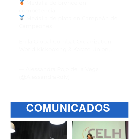
Medalla de bronce en
competencia
Medalla de plata en Campeón de
Campeones
En la Global Combat Organization –
World Kickboxing & Karate Union,…
pic.twitter.com/rRbOESrfYs
— Alessandra Rojo de la Vega
(@AlessandraRdlv)
August 8, 2026
COMUNICADOS