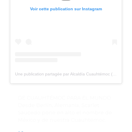
Voir cette publication sur Instagram
Une publication partagée par Alcaldía Cuauhtémoc (@alccuauhtemocmx)
DE CUAUHTÉMOC PARA EL MUNDO
Desde Berlín, Alemania, Scarlet
Saucedo pone en alto el nombre de
México y de nuestra Cuauhtémoc.