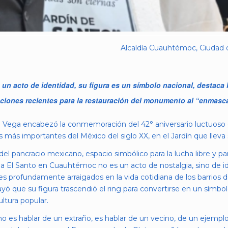
Alcaldía Cuauhtémoc, Ciudad d
n acto de identidad, su figura es un símbolo nacional, destaca l
cciones recientes para la restauración del monumento al “enmasca
la Vega encabezó la conmemoración del 42° aniversario luctuos
s más importantes del México del siglo XX, en el Jardín que lleva 
 del pancracio mexicano, espacio simbólico para la lucha libre y p
 a El Santo en Cuauhtémoc no es un acto de nostalgia, sino de i
profundamente arraigados en la vida cotidiana de los barrios de
rayó que su figura trascendió el ring para convertirse en un símbol
ltura popular.
 no es hablar de un extraño, es hablar de un vecino, de un ejempl