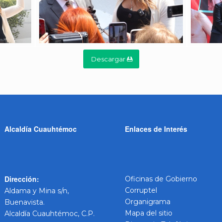
Descargar
Alcaldía Cuauhtémoc
Enlaces de Interés
Dirección:
Oficinas de Gobierno
Corruptel
Aldama y Mina s/n,
Organigrama
Buenavista.
Mapa del sitio
Alcaldía Cuauhtémoc, C.P.