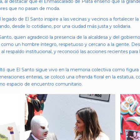
esa, al destacar que el Enmascarado de Plata enseñó que la grand
alores que no pasan de moda.
 legado de El Santo inspire a las vecinas y vecinos a fortalecer la
ando, desde lo cotidiano, por una ciudad más justa y solidaria.
l Santo, quien agradeció la presencia de la alcaldesa y del gobie
o como un hombre íntegro, respetuoso y cercano a la gente. Dest
al respaldo institucional, y reconoció las acciones recientes para la
altó que El Santo sigue vivo en la memoria colectiva como figura
generaciones enteras, se colocó una ofrenda floral en la estatua,
omo espacio de encuentro comunitario.