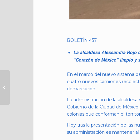
BOLETÍN 457
La alcaldesa Alessandra Rojo d
“Corazón de México” limpio y 
En el marco del nuevo sistema de
ALCALDÍA
cuatro nuevos camiones recolecto
CUAUHTÉMOC
demarcación.
LIBERA 2 MIL
METROS
La administración de la alcaldesa
CUADRADOS DE
Gobierno de la Ciudad de México p
ESPACIO PÚBLICO;
colonias que conforman el territor
RETIRA...
Hoy tras la presentación de las nu
su administración es mantener al 