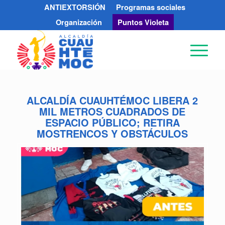
ANTIEXTORSIÓN
Programas sociales
Organización
Puntos Violeta
ALCALDÍA CUAUHTÉMOC LIBERA 2
MIL METROS CUADRADOS DE
ESPACIO PÚBLICO; RETIRA
MOSTRENCOS Y OBSTÁCULOS