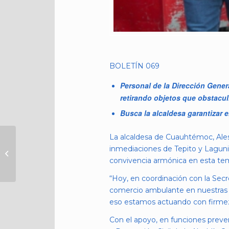
BOLETÍN 069
Personal de la Dirección Gener
retirando objetos que obstaculi
Busca la alcaldesa garantizar 
La alcaldesa de Cuauhtémoc, Ale
GOBIERNO DE ALE
inmediaciones de Tepito y Lagunil
ROJO DE LA VEGA
convivencia armónica en esta tem
HA DESPLEGADO 75
OPERATIVOS DE
“Hoy, en coordinación con la Sec
RECUPERACIÓN...
comercio ambulante en nuestras co
eso estamos actuando con firmez
Con el apoyo, en funciones preven