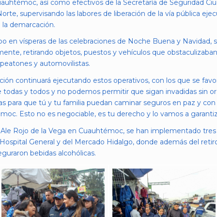
 Cuauhtémoc, así como efectivos de la Secretaría de Seguridad Ci
Norte, supervisando las labores de liberación de la vía pública eje
 la demarcación.
abo en vísperas de las celebraciones de Noche Buena y Navidad, 
ente, retirando objetos, puestos y vehículos que obstaculizaban el
 peatones y automovilistas.
ación continuará ejecutando estos operativos, con los que se f
e todas y todos y no podemos permitir que sigan invadidas sin or
s para que tú y tu familia puedan caminar seguros en paz y con o
moc. Esto no es negociable, es tu derecho y lo vamos a garantiz
Ale Rojo de la Vega en Cuauhtémoc, se han implementado tres o
Hospital General y del Mercado Hidalgo, donde además del retir
eguraron bebidas alcohólicas.