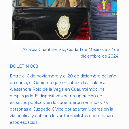
Alcaldía Cuauhtémoc, Ciudad de México, a 22 de
diciembre de 2024.
BOLETÍN 068
Entre el 6 de noviembre y el 20 de diciembre del año
en curso, el Gobierno que encabeza la alcaldesa
Alessandra Rojo de la Vega en Cuauhtémoc, ha
desplegado 15 dispositivos de recuperación de
espacios públicos, en los que fueron remitidas 76
personas al Juzgado Cívico por apartar lugares en la
vía pública y cobrar a los automovilistas que ocupan
esos espacios.