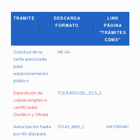
TRÁMITE
DESCARGA
LINK
FORMATO
PÁGINA
"TRÁMITES
CDMX"
TRÁMITE
DESCARGA
LINK
Solicitud de la
NE-04
FORMATO
PÁGINA
tarifa autorizada
"TRÁMITES
para
CDMX"
estacionamiento
público
Expedición de
TCEJURDGJEL_ECS_2
copias simples o
certificadas
(Jurídico y Obras)
Autorización hasta
TCUH_A9D_1
INFORMACIÓN
por 90 días para