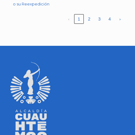
o su Reexpedición
‹
1
2
3
4
›