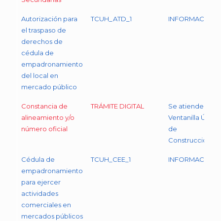
Autorización para
TCUH_ATD_1
INFORMACIÓN
el traspaso de
derechos de
cédula de
empadronamiento
del local en
mercado público
Constancia de
TRÁMITE DIGITAL
Se atiende en
alineamiento y/o
Ventanilla Única
número oficial
de
Construcción
Cédula de
TCUH_CEE_1
INFORMACIÓN
empadronamiento
para ejercer
actividades
comerciales en
mercados públicos