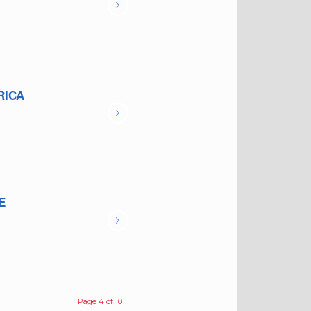
RICA
E
Page 4 of 10