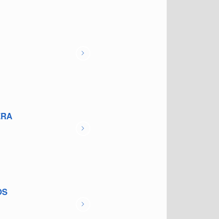
ERA
OS