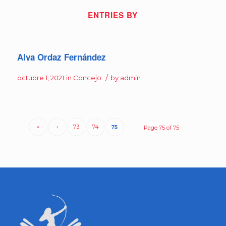
ENTRIES BY
Alva Ordaz Fernández
/
octubre 1, 2021
in
Concejo
by
admin
«
‹
73
74
75
Page 75 of 75