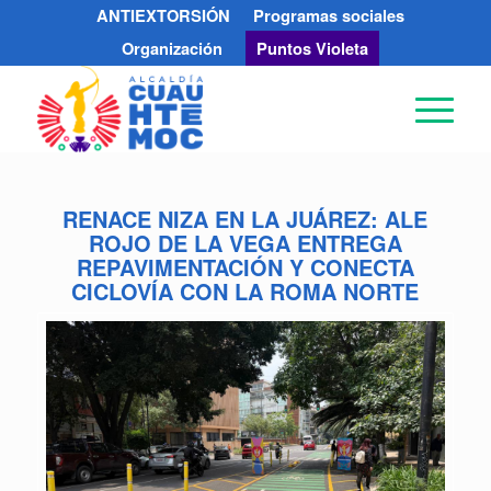
ANTIEXTORSIÓN
Programas sociales
Organización
Puntos Violeta
RENACE NIZA EN LA JUÁREZ: ALE
ROJO DE LA VEGA ENTREGA
REPAVIMENTACIÓN Y CONECTA
CICLOVÍA CON LA ROMA NORTE