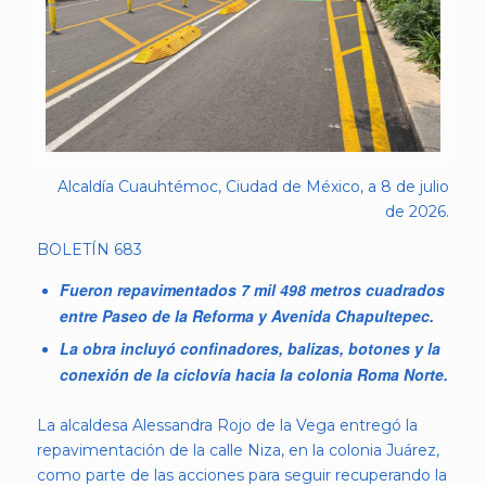
Alcaldía Cuauhtémoc, Ciudad de México, a 8 de julio
de 2026.
BOLETÍN 683
Fueron repavimentados 7 mil 498 metros cuadrados
entre Paseo de la Reforma y Avenida Chapultepec.
La obra incluyó confinadores, balizas, botones y la
conexión de la ciclovía hacia la colonia Roma Norte.
La alcaldesa Alessandra Rojo de la Vega entregó la
repavimentación de la calle Niza, en la colonia Juárez,
como parte de las acciones para seguir recuperando la