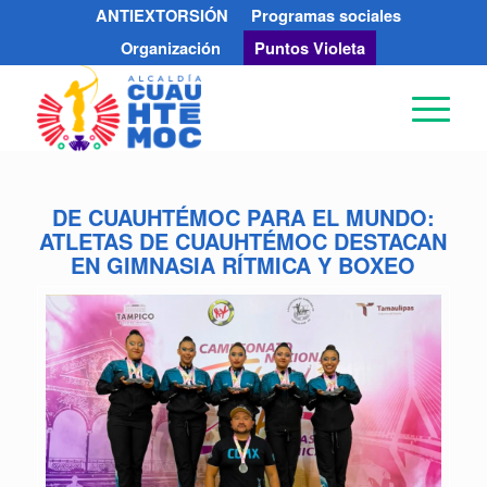
ANTIEXTORSIÓN
Programas sociales
Organización
Puntos Violeta
DE CUAUHTÉMOC PARA EL MUNDO:
ATLETAS DE CUAUHTÉMOC DESTACAN
EN GIMNASIA RÍTMICA Y BOXEO