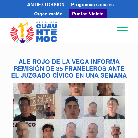
ANTIEXTORSIÓN
Programas sociales
Organización
Puntos Violeta
ALE ROJO DE LA VEGA INFORMA
REMISIÓN DE 35 FRANELEROS ANTE
EL JUZGADO CÍVICO EN UNA SEMANA