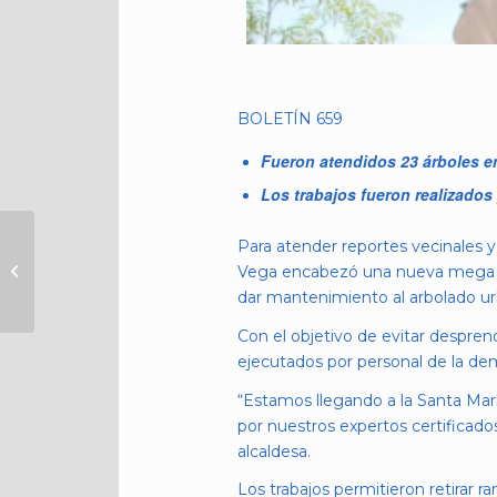
BOLETÍN 659
Fueron atendidos 23 árboles en 
Los trabajos fueron realizados
PROTECCIÓN CIVIL
Para atender reportes vecinales y
DE CUAUHTÉMOC Y
Vega encabezó una nueva mega jor
BOMBEROS
dar mantenimiento al arbolado ur
RESCATAN A UNA
MUJER TRAS
Con el objetivo de evitar desprend
COLAPSO...
ejecutados por personal de la de
“Estamos llegando a la Santa Marí
por nuestros expertos certificados
alcaldesa.
Los trabajos permitieron retirar r