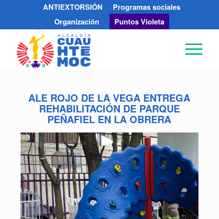
ANTIEXTORSIÓN
Programas sociales
Organización
Puntos Violeta
ALE ROJO DE LA VEGA ENTREGA
REHABILITACIÓN DE PARQUE
PEÑAFIEL EN LA OBRERA