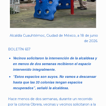
Alcaldía Cuauhtémoc, Ciudad de México, a 18 de junio
de 2026.
BOLETÍN 657
Vecinos solicitaron la intervención de la alcaldesa y
en menos de dos semanas recibieron el espacio
intervenido integralmente.
“Estos espacios son suyos. No vamos a descansar
hasta que las 33 colonias tengan espacios
recuperados”, señaló la alcaldesa.
Hace menos de dos semanas, durante un recorrido
por la colonia Obrera, vecinas y vecinos solicitaron a la