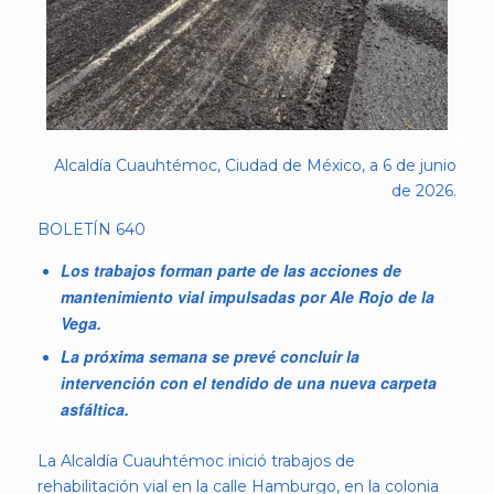
Alcaldía Cuauhtémoc, Ciudad de México, a 6 de junio
de 2026.
BOLETÍN 640
Los trabajos forman parte de las acciones de
mantenimiento vial impulsadas por Ale Rojo de la
Vega.
La próxima semana se prevé concluir la
intervención con el tendido de una nueva carpeta
asfáltica.
La Alcaldía Cuauhtémoc inició trabajos de
rehabilitación vial en la calle Hamburgo, en la colonia