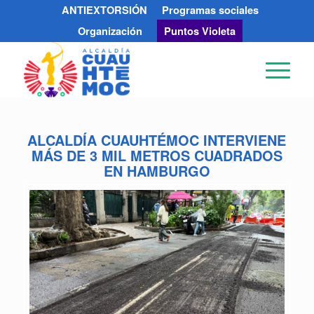
ANTIEXTORSIÓN
Programas sociales
Organización
Puntos Violeta
ALCALDÍA CUAUHTÉMOC INTERVIENE
MÁS DE 3 MIL METROS CUADRADOS
EN HAMBURGO