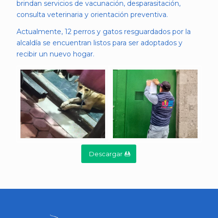
brindan servicios de vacunación, desparasitación,
consulta veterinaria y orientación preventiva.
Actualmente, 12 perros y gatos resguardados por la
alcaldía se encuentran listos para ser adoptados y
recibir un nuevo hogar.
Descargar