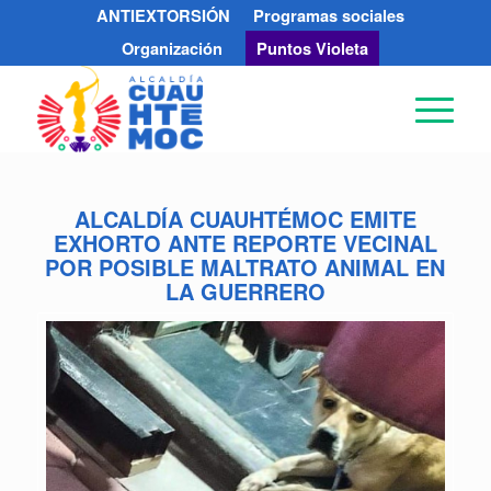
ANTIEXTORSIÓN
Programas sociales
Organización
Puntos Violeta
ALCALDÍA CUAUHTÉMOC EMITE
EXHORTO ANTE REPORTE VECINAL
POR POSIBLE MALTRATO ANIMAL EN
LA GUERRERO