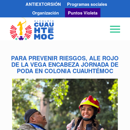
ANTIEXTORSIÓN
Programas sociales
Organización
Puntos Violeta
PARA PREVENIR RIESGOS, ALE ROJO
DE LA VEGA ENCABEZA JORNADA DE
PODA EN COLONIA CUAUHTÉMOC