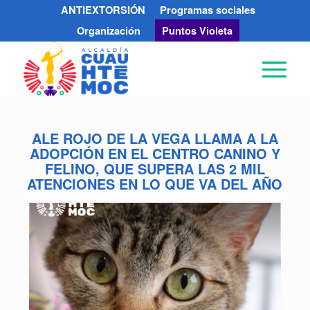
ANTIEXTORSIÓN
Programas sociales
Organización
Puntos Violeta
ALE ROJO DE LA VEGA LLAMA A LA
ADOPCIÓN EN EL CENTRO CANINO Y
FELINO, QUE SUPERA LAS 2 MIL
ATENCIONES EN LO QUE VA DEL AÑO