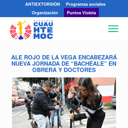
ANTIEXTORSIÓN
Programas sociales
Organización
Puntos Violeta
ALE ROJO DE LA VEGA ENCABEZARÁ
NUEVA JORNADA DE “BACHÉALE” EN
OBRERA Y DOCTORES