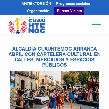
ANTIEXTORSIÓN
Programas sociales
Organización
Puntos Violeta
ALCALDÍA CUAUHTÉMOC ARRANCA
ABRIL CON CARTELERA CULTURAL EN
CALLES, MERCADOS Y ESPACIOS
PÚBLICOS