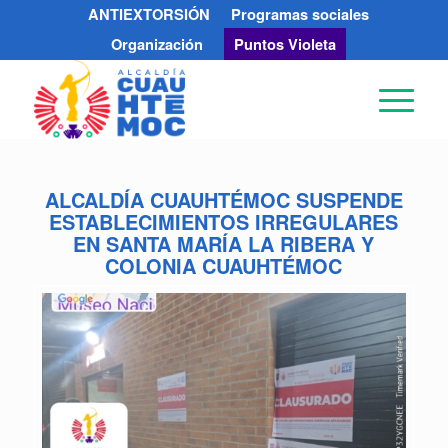
ANTIEXTORSIÓN
Programas sociales
Organización
Puntos Violeta
ALCALDÍA CUAUHTÉMOC SUSPENDE
ESTABLECIMIENTOS IRREGULARES
EN SANTA MARÍA LA RIBERA Y
COLONIA CUAUHTÉMOC