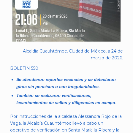
Alcaldía Cuauhtémoc, Ciudad de México, a 24 de
marzo de 2026.
BOLETÍN 550
Se atendieron reportes vecinales y se detectaron
giros sin permisos o con irregularidades.
También se realizaron verificaciones,
levantamientos de sellos y diligencias en campo.
Por instrucciones de la alcaldesa Alessandra Rojo de la
Vega, la Alcaldía Cuauhtémoc llevó a cabo un
operativo de verificación en Santa María la Ribera y la