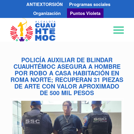
ANTIEXTORSIÓN
Programas sociales
Organización
Puntos Violeta
POLICÍA AUXILIAR DE BLINDAR
CUAUHTÉMOC ASEGURA A HOMBRE
POR ROBO A CASA HABITACIÓN EN
ROMA NORTE; RECUPERAN 31 PIEZAS
DE ARTE CON VALOR APROXIMADO
DE 500 MIL PESOS