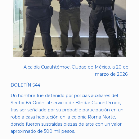
Alcaldía Cuauhtémoc, Ciudad de México, a 20 de
marzo de 2026.
BOLETÍN 544
Un hombre fue detenido por policías auxiliares del
Sector 64 Orión, al servicio de Blindar Cuauhtémoc,
tras ser señalado por su probable participación en un
robo a casa habitación en la colonia Roma Norte,
donde fueron sustraídas piezas de arte con un valor
aproximado de 500 mil pesos.