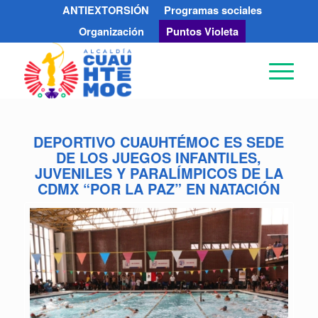
ANTIEXTORSIÓN
Programas sociales
Organización
Puntos Violeta
DEPORTIVO CUAUHTÉMOC ES SEDE
DE LOS JUEGOS INFANTILES,
JUVENILES Y PARALÍMPICOS DE LA
CDMX “POR LA PAZ” EN NATACIÓN