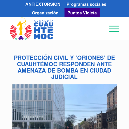
ANTIEXTORSIÓN
Programas sociales
Organización
Puntos Violeta
PROTECCIÓN CIVIL Y ‘ORIONES’ DE
CUAUHTÉMOC RESPONDEN ANTE
AMENAZA DE BOMBA EN CIUDAD
JUDICIAL