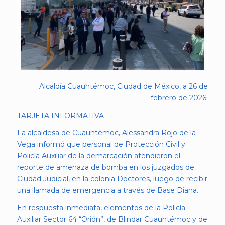
Alcaldía Cuauhtémoc, Ciudad de México, a 26 de
febrero de 2026.
TARJETA INFORMATIVA
La alcaldesa de Cuauhtémoc, Alessandra Rojo de la
Vega informó que personal de Protección Civil y
Policía Auxiliar de la demarcación atendieron el
reporte de amenaza de bomba en los juzgados de
Ciudad Judicial, en la colonia Doctores, luego de recibir
una llamada de emergencia a través de Base Diana.
En respuesta inmediata, elementos de la Policía
Auxiliar Sector 64 “Orión”, de Blindar Cuauhtémoc y de