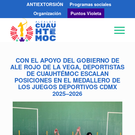
ANTIEXTORSIÓN
Programas sociales
Organización
Puntos Violeta
CON EL APOYO DEL GOBIERNO DE
ALE ROJO DE LA VEGA, DEPORTISTAS
DE CUAUHTÉMOC ESCALAN
POSICIONES EN EL MEDALLERO DE
LOS JUEGOS DEPORTIVOS CDMX
2025–2026