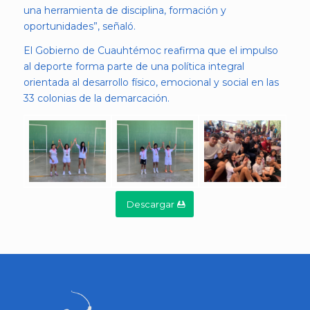
una herramienta de disciplina, formación y
oportunidades”, señaló.
El Gobierno de Cuauhtémoc reafirma que el impulso
al deporte forma parte de una política integral
orientada al desarrollo físico, emocional y social en las
33 colonias de la demarcación.
Descargar