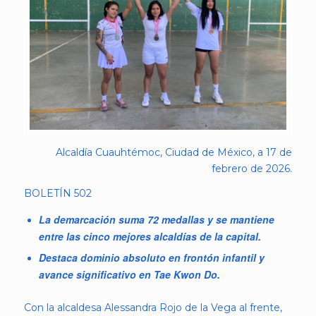
Alcaldía Cuauhtémoc, Ciudad de México, a 17 de
febrero de 2026.
BOLETÍN 502
La demarcación suma 72 medallas y se mantiene
entre las cinco mejores alcaldías de la capital.
Destaca dominio absoluto en frontón infantil y
avance significativo en Tae Kwon Do.
Con la alcaldesa Alessandra Rojo de la Vega al frente,