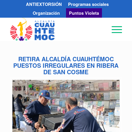
ANTIEXTORSIÓN
Programas sociales
Organización
Puntos Violeta
RETIRA ALCALDÍA CUAUHTÉMOC
PUESTOS IRREGULARES EN RIBERA
DE SAN COSME