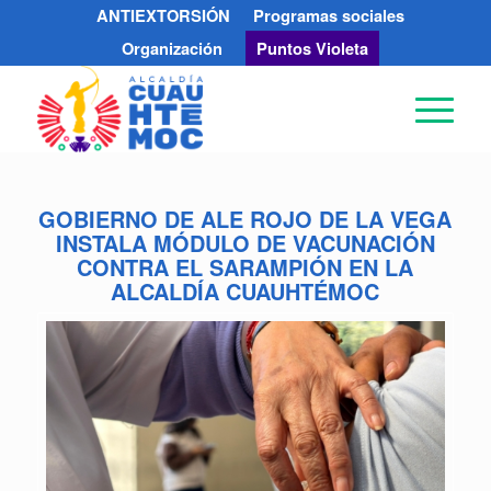
ANTIEXTORSIÓN
Programas sociales
Organización
Puntos Violeta
GOBIERNO DE ALE ROJO DE LA VEGA
INSTALA MÓDULO DE VACUNACIÓN
CONTRA EL SARAMPIÓN EN LA
ALCALDÍA CUAUHTÉMOC