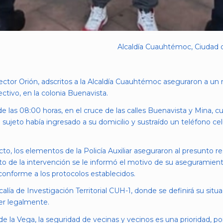
Alcaldía Cuauhtémoc, Ciudad d
 Sector Orión, adscritos a la Alcaldía Cuauhtémoc aseguraron a un
ectivo, en la colonia Buenavista.
e las 08:00 horas, en el cruce de las calles Buenavista y Mina, c
n sujeto había ingresado a su domicilio y sustraído un teléfono ce
to, los elementos de la Policía Auxiliar aseguraron al presunto 
 de la intervención se le informó el motivo de su aseguramiento
 conforme a los protocolos establecidos.
calía de Investigación Territorial CUH-1, donde se definirá su situ
er legalmente.
e la Vega, la seguridad de vecinas y vecinos es una prioridad, por 