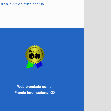
10 16
, a fin de fortalecer la
Web premiada con el
Premio Internacional OX