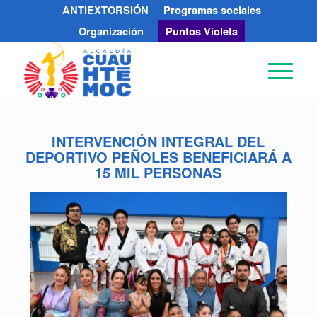
ANTIEXTORSIÓN
Programas sociales
Organización
Puntos Violeta
INTERVENCIÓN INTEGRAL DEL
DEPORTIVO PEÑOLES BENEFICIARÁ A
15 MIL PERSONAS