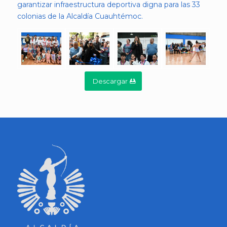
garantizar infraestructura deportiva digna para las 33
colonias de la Alcaldía Cuauhtémoc.
Descargar