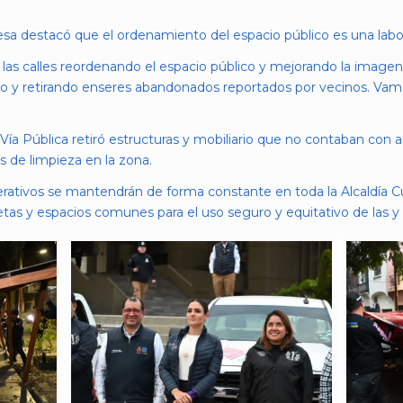
aldesa destacó que el ordenamiento del espacio público es una labo
las calles reordenando el espacio público y mejorando la image
o y retirando enseres abandonados reportados por vecinos. Vam
Vía Pública retiró estructuras y mobiliario que no contaban con a
s de limpieza en la zona.
perativos se mantendrán de forma constante en toda la Alcaldía
s y espacios comunes para el uso seguro y equitativo de las y l