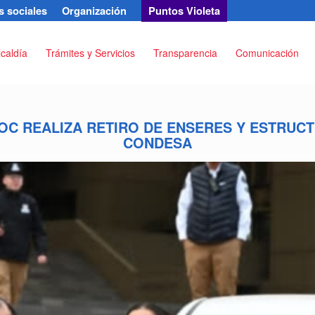
 sociales
Organización
Puntos Violeta
lcaldía
Trámites y Servicios
Transparencia
Comunicación
C REALIZA RETIRO DE ENSERES Y ESTRUC
CONDESA