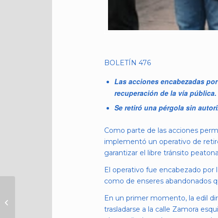
BOLETÍN 476
Las acciones encabezadas por 
recuperación de la vía pública.
Se retiró una pérgola sin autor
Como parte de las acciones perm
implementó un operativo de retiro
garantizar el libre tránsito peato
El operativo fue encabezado por la
como de enseres abandonados que
PC DE
En un primer momento, la edil dir
CUAUHTÉMOC
trasladarse a la calle Zamora esq
ATIENDE A MUJER