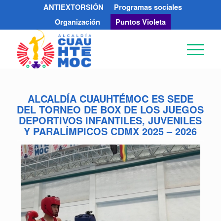
ANTIEXTORSIÓN
Programas sociales
Organización
Puntos Violeta
ALCALDÍA CUAUHTÉMOC ES SEDE
DEL TORNEO DE BOX DE LOS JUEGOS
DEPORTIVOS INFANTILES, JUVENILES
Y PARALÍMPICOS CDMX 2025 – 2026