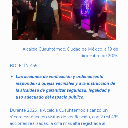
Alcaldía Cuauhtémoc, Ciudad de México, a 19 de
diciembre de 2025.
BOLETÍN 445
Las acciones de verificación y ordenamiento
responden a quejas vecinales y a la instrucción de
la alcaldesa de garantizar seguridad, legalidad y
uso adecuado del espacio público.
Durante 2025, la Alcaldía Cuauhtémoc alcanzó un
récord histórico en visitas de verificación, con 2 mil 495
acciones realizadas, la cifra más alta registrada al