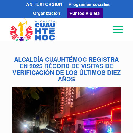
ANTIEXTORSIÓN
Programas sociales
Organización
Puntos Violeta
ALCALDÍA CUAUHTÉMOC REGISTRA
EN 2025 RÉCORD DE VISITAS DE
VERIFICACIÓN DE LOS ÚLTIMOS DIEZ
AÑOS