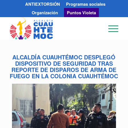
ANTIEXTORSIÓN
Programas sociales
Organización
Puntos Violeta
ALCALDÍA CUAUHTÉMOC DESPLEGÓ
DISPOSITIVO DE SEGURIDAD TRAS
REPORTE DE DISPAROS DE ARMA DE
FUEGO EN LA COLONIA CUAUHTÉMOC