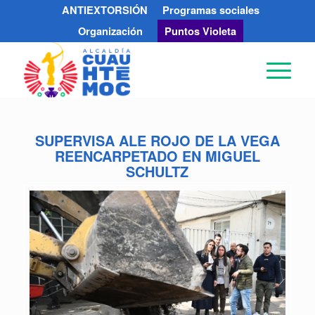
ANTIEXTORSIÓN
Programas sociales
Organización
Puntos Violeta
SUPERVISA ALE ROJO DE LA VEGA
REENCARPETADO EN MIGUEL
SCHULTZ