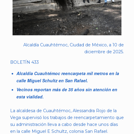
Alcaldía Cuauhtémoc, Ciudad de México, a 10 de
diciembre de 2025.
BOLETÍN 433
Alcaldía Cuauhtémoc reencarpeta mil metros en la
calle Miguel Schultz en San Rafael.
Vecinos reportan más de 35 años sin atención en
esta vialidad.
La alcaldesa de Cuauhtémoc, Alessandra Rojo de la
Vega supervisó los trabajos de reencarpetamiento que
su administración lleva a cabo desde hace unos días
en la calle Miguel E Schultz, colonia San Rafael.