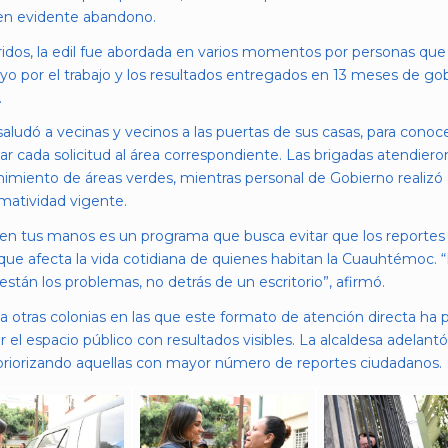
s en evidente abandono.
idos, la edil fue abordada en varios momentos por personas que a
o por el trabajo y los resultados entregados en 13 meses de go
.
 saludó a vecinas y vecinos a las puertas de sus casas, para cono
izar cada solicitud al área correspondiente. Las brigadas atendier
imiento de áreas verdes, mientras personal de Gobierno realizó
matividad vigente.
 en tus manos es un programa que busca evitar que los reportes 
ue afecta la vida cotidiana de quienes habitan la Cuauhtémoc. “L
stán los problemas, no detrás de un escritorio”, afirmó.
tras colonias en las que este formato de atención directa ha pe
 el espacio público con resultados visibles. La alcaldesa adelant
priorizando aquellas con mayor número de reportes ciudadanos.