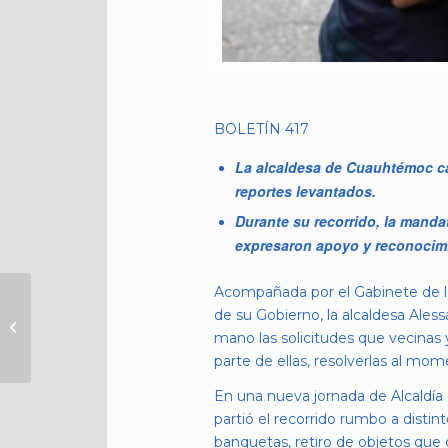
BOLETÍN 417
La alcaldesa de Cuauhtémoc cam
reportes levantados.
Durante su recorrido, la manda
expresaron apoyo y reconocim
Acompañada por el Gabinete de la 
PERCANCE ENTRE
de su Gobierno, la alcaldesa Ales
AMBULANCIA DE
mano las solicitudes que vecinas 
PROTECCIÓN CIVIL Y
parte de ellas, resolverlas al mom
VEHÍCULO
PARTICULAR DEJA 3...
En una nueva jornada de Alcaldí
partió el recorrido rumbo a disti
banquetas, retiro de objetos que 