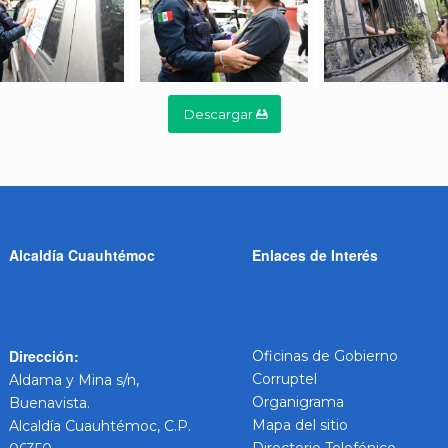
Descargar
Alcaldía Cuauhtémoc
Enlaces de Interés
Dirección:
Oficinas de Gobierno
Corruptel
Aldama y Mina s/n,
Organigrama
Buenavista.
Mapa del sitio
Alcaldía Cuauhtémoc, C.P.