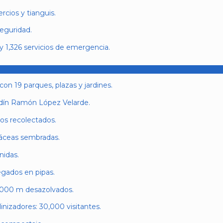
rcios y tianguis.
eguridad.
y 1,326 servicios de emergencia.
n 19 parques, plazas y jardines.
rdín Ramón López Velarde.
rios recolectados.
báceas sembradas.
nidas.
egados en pipas.
3,000 m desazolvados.
linizadores: 30,000 visitantes.