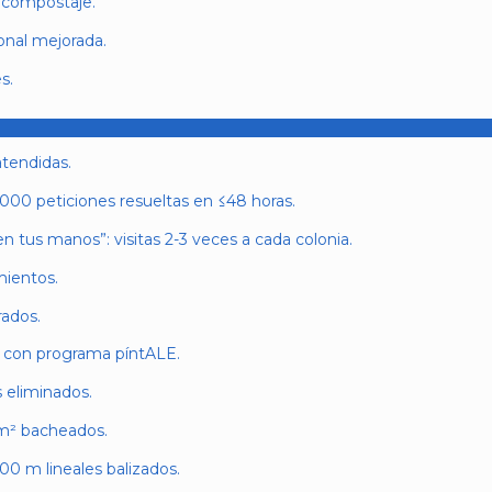
y compostaje.
onal mejorada.
s.
atendidas.
000 peticiones resueltas en ≤48 horas.
en tus manos”: visitas 2-3 veces a cada colonia.
mientos.
rados.
 con programa píntALE.
 eliminados.
m² bacheados.
0 m lineales balizados.