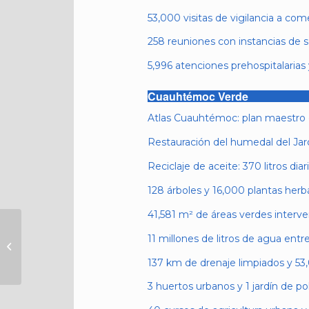
53,000 visitas de vigilancia a come
258 reuniones con instancias de s
5,996 atenciones prehospitalarias 
Cuauhtémoc Verde
Atlas Cuauhtémoc: plan maestro co
Restauración del humedal del Ja
Reciclaje de aceite: 370 litros dia
128 árboles y 16,000 plantas her
41,581 m² de áreas verdes interve
AL PRESENTAR
11 millones de litros de agua entr
INFORME ANTE
CONCEJO, ALE ROJO
137 km de drenaje limpiados y 5
DE LA VEGA LLAMA A
CERRAR FILAS...
3 huertos urbanos y 1 jardín de po