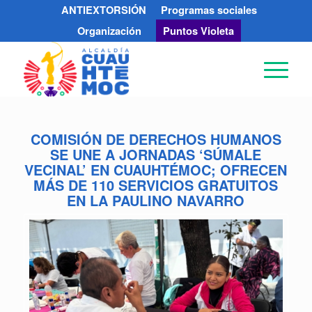
ANTIEXTORSIÓN
Programas sociales
Organización
Puntos Violeta
COMISIÓN DE DERECHOS HUMANOS
SE UNE A JORNADAS ‘SÚMALE
VECINAL’ EN CUAUHTÉMOC; OFRECEN
MÁS DE 110 SERVICIOS GRATUITOS
EN LA PAULINO NAVARRO