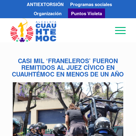
ANTIEXTORSIÓN
Programas sociales
Organización
Puntos Violeta
CASI MIL ‘FRANELEROS’ FUERON
REMITIDOS AL JUEZ CÍVICO EN
CUAUHTÉMOC EN MENOS DE UN AÑO