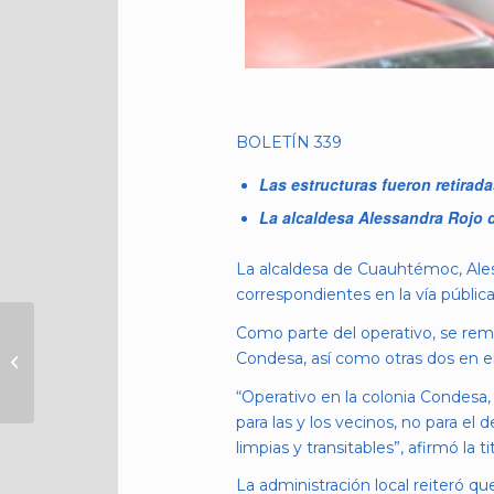
BOLETÍN 339
Las estructuras fueron retira
La alcaldesa Alessandra Rojo d
La alcaldesa de Cuauhtémoc, Aless
correspondientes en la vía públic
ALCALDÍA
Como parte del operativo, se remo
CUAUHTÉMOC
Condesa, así como otras dos en el
ROMPE RÉCORD DE
“Operativo en la colonia Condesa,
VERIFICACIONES EN
para las y los vecinos, no para e
LA ÚLTIMA DÉCADA
limpias y transitables”, afirmó la t
La administración local reiteró q