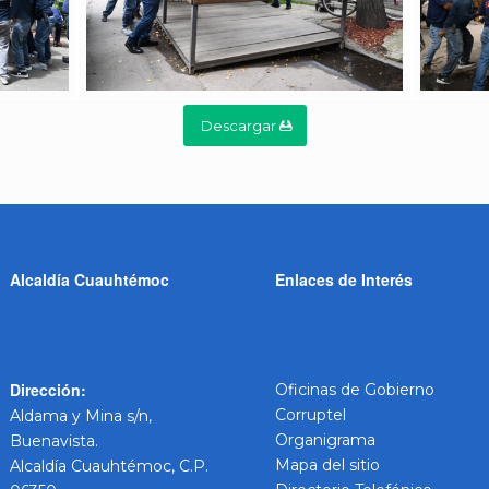
Descargar
Alcaldía Cuauhtémoc
Enlaces de Interés
Dirección:
Oficinas de Gobierno
Corruptel
Aldama y Mina s/n,
Organigrama
Buenavista.
Mapa del sitio
Alcaldía Cuauhtémoc, C.P.