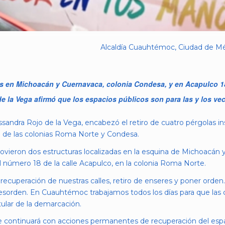
Alcaldía Cuauhtémoc, Ciudad de Mé
das en Michoacán y Cuernavaca, colonia Condesa, y en Acapulco 1
e la Vega afirmó que los espacios públicos son para las y los vec
andra Rojo de la Vega, encabezó el retiro de cuatro pérgolas ins
a de las colonias Roma Norte y Condesa.
vieron dos estructuras localizadas en la esquina de Michoacán y
 número 18 de la calle Acapulco, en la colonia Roma Norte.
 recuperación de nuestras calles, retiro de enseres y poner orde
l desorden. En Cuauhtémoc trabajamos todos los días para que las
itular de la demarcación.
ue continuará con acciones permanentes de recuperación del espac