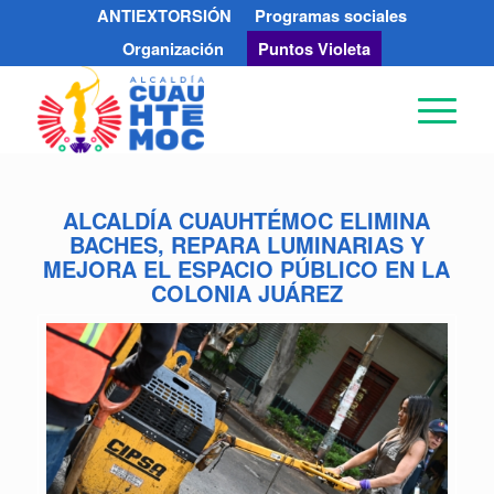
ANTIEXTORSIÓN
Programas sociales
Organización
Puntos Violeta
ALCALDÍA CUAUHTÉMOC ELIMINA
BACHES, REPARA LUMINARIAS Y
MEJORA EL ESPACIO PÚBLICO EN LA
COLONIA JUÁREZ