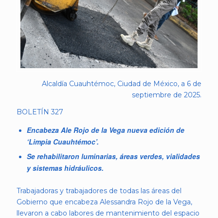
Alcaldía Cuauhtémoc, Ciudad de México, a 6 de
septiembre de 2025.
BOLETÍN 327
Encabeza Ale Rojo de la Vega nueva edición de
‘Limpia Cuauhtémoc’.
Se rehabilitaron luminarias, áreas verdes, vialidades
y sistemas hidráulicos.
Trabajadoras y trabajadores de todas las áreas del
Gobierno que encabeza Alessandra Rojo de la Vega,
llevaron a cabo labores de mantenimiento del espacio