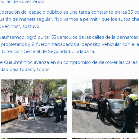
ajillas de advertencia.
peración del espacio público es una tarea constante en las 33 c
uarán de manera regular. “No vamos a permitir que los autos cha
s vecinos”, sostuvo.
uauhtémoc logró quitar 55 vehículos de las calles de la demarcaci
propietarios y 8 fueron trasladados al depósito vehicular con el 
la Dirección General de Seguridad Ciudadana.
de Cuauhtémoc avanza en su compromiso de devolver las calles a 
dad para todas y todos.