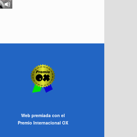
3
Web premiada con el
Premio Internacional OX