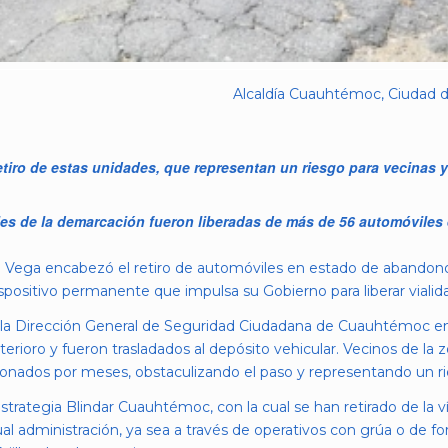
Alcaldía Cuauhtémoc, Ciudad d
etiro de estas unidades, que representan un riesgo para vecinas y
les de la demarcación fueron liberadas de más de 56 automóviles
a Vega encabezó el retiro de automóviles en estado de abandono 
spositivo permanente que impulsa su Gobierno para liberar vialida
de la Dirección General de Seguridad Ciudadana de Cuauhtémoc 
terioro y fueron trasladados al depósito vehicular. Vecinos de la
ados por meses, obstaculizando el paso y representando un rie
strategia Blindar Cuauhtémoc, con la cual se han retirado de la 
ual administración, ya sea a través de operativos con grúa o de f