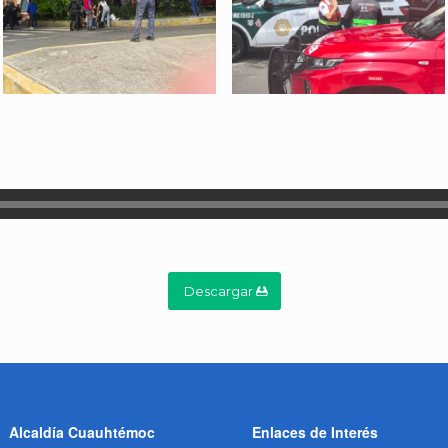
Descargar
Alcaldía Cuauhtémoc
Enlaces de Interés