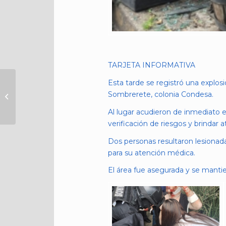
TARJETA INFORMATIVA
INICIA CURSO DE
Esta tarde se registró una explosió
VERANO
Sombrerete, colonia Condesa.
‘CAMPAMENTO
Al lugar acudieron de inmediato 
S.O.S.’ PARA NIÑAS,
verificación de riesgos y brindar a
NIÑOS Y...
Dos personas resultaron lesionad
para su atención médica.
El área fue asegurada y se mantien