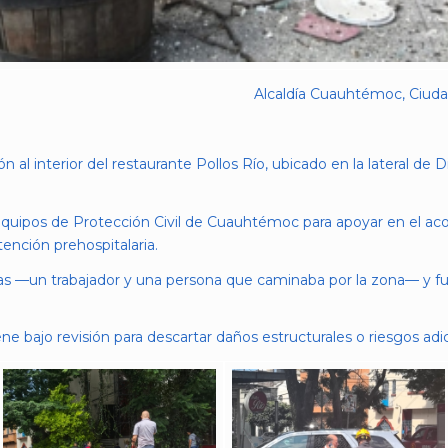
Alcaldía Cuauhtémoc, Ciudad
n al interior del restaurante Pollos Río, ubicado en la lateral de 
equipos de Protección Civil de Cuauhtémoc para apoyar en el ac
tención prehospitalaria.
as —un trabajador y una persona que caminaba por la zona— y fue
e bajo revisión para descartar daños estructurales o riesgos adic