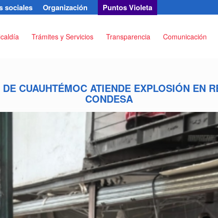
 sociales
Organización
Puntos Violeta
lcaldía
Trámites y Servicios
Transparencia
Comunicación
L DE CUAUHTÉMOC ATIENDE EXPLOSIÓN EN R
CONDESA