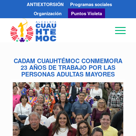
ANTIEXTORSIÓN
Programas sociales
Organización
Puntos Violeta
CADAM CUAUHTÉMOC CONMEMORA
23 AÑOS DE TRABAJO POR LAS
PERSONAS ADULTAS MAYORES