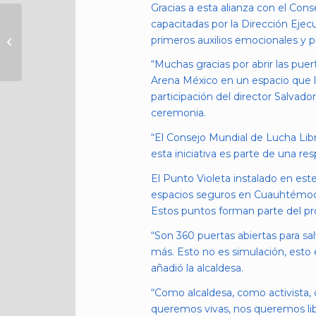
Gracias a esta alianza con el Con
REALIZA ALCALDÍA
capacitadas por la Dirección Eje
CUAUHTÉMOC
primeros auxilios emocionales y p
VERIFICACIÓN A
“Muchas gracias por abrir las pue
RESCATISTAS DE
Arena México en un espacio que lu
ANIMALES EN
PARQUE...
participación del director Salvad
ceremonia.
“El Consejo Mundial de Lucha Libr
esta iniciativa es parte de una r
El Punto Violeta instalado en est
espacios seguros en Cuauhtémoc, e
Estos puntos forman parte del pro
“Son 360 puertas abiertas para sa
más. Esto no es simulación, esto 
añadió la alcaldesa.
“Como alcaldesa, como activista,
queremos vivas, nos queremos libr