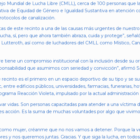
sejo Mundial de Lucha Libre (CMLL), cerca de 100 personas que l
cutiva de Equidad de Género e Igualdad Sustantiva en atención c
rotocolos de canalización.
rtas de este recinto a una de las causas más urgentes de nuestros
cha, sí, pero que ahora también abraza, cuida y protege”, señaló 
or Lutteroth, así como de luchadores del CMLL como Místico, Cand
e tiene un compromiso institucional con la inclusión desde su ori
esponsabilidad que asumimos con seriedad y convicción”, afirmó S
e recinto es el primero en un espacio deportivo de su tipo y se
ntre edificios públicos, universidades, farmacias, funerarias, ho
grama Reacción Violeta, impulsado por la actual administración 
lvar vidas. Son personas capacitadas para atender a una víctima 
es acción. Es la suma de muchas voluntades por algo que vivimos
 como mujer, créanme que no nos vamos a detener. Porque la ver
es y nos queremos juntas. Gracias. Y que siga la lucha, en todos 