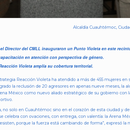
Alcaldía Cuauhtémoc, Ciudad
l Director del CMLL inauguraron un Punto Violeta en este recint
capacitación en atención con perspectiva de género.
Reacción Violeta amplía su cobertura territorial.
rategia Reacción Violeta ha atendido a más de 455 mujeres en sit
ogrado la reclusión de 20 agresores en apenas nueve meses, la al
ena México como nuevo aliado estratégico de su gobierno con la
rtivo.
a, no solo en Cuauhtémoc sino en el corazón de esta ciudad y del
e celebra con ovaciones, con entrega, con valentía: la Arena México
esisten, porque la fuerza está cambiando de forma”, expresó la 