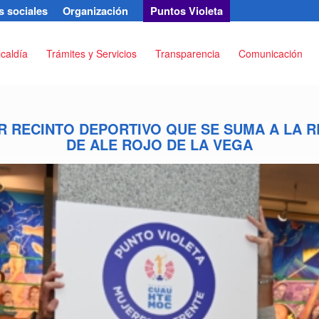
 sociales
Organización
Puntos Violeta
lcaldía
Trámites y Servicios
Transparencia
Comunicación
R RECINTO DEPORTIVO QUE SE SUMA A LA R
DE ALE ROJO DE LA VEGA