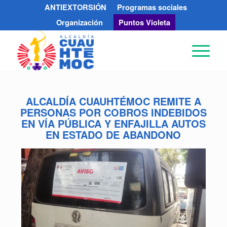
ANTIEXTORSIÓN
Programas sociales
Organización
Puntos Violeta
ALCALDÍA CUAUHTÉMOC REMITE A
PERSONAS POR COBROS INDEBIDOS
EN VÍA PÚBLICA Y ENFAJILLA AUTOS
EN ESTADO DE ABANDONO