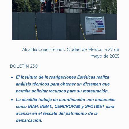
Alcaldía Cuauhtémoc, Ciudad de México, a 27 de
mayo de 2025
BOLETÍN 230
El Instituto de Investigaciones Estéticas realiza
análisis técnicos para obtener un dictamen que
permita solicitar recursos para su restauración.
La alcaldía trabaja en coordinación con instancias
como INAH, INBAL, CENCROPAM y SPOTMET para
avanzar en el rescate del patrimonio de la
demarcación.