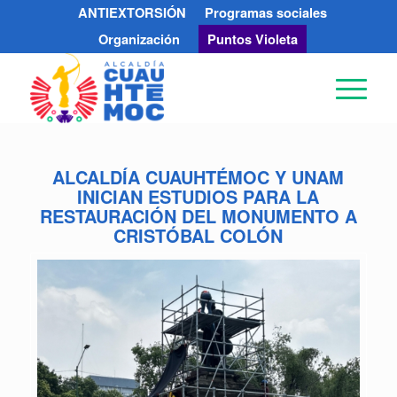
ANTIEXTORSIÓN
Programas sociales
Organización
Puntos Violeta
ALCALDÍA CUAUHTÉMOC Y UNAM
INICIAN ESTUDIOS PARA LA
RESTAURACIÓN DEL MONUMENTO A
CRISTÓBAL COLÓN