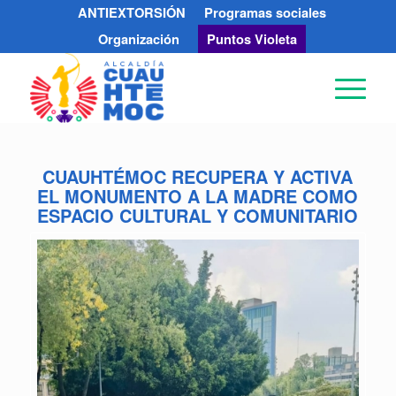
ANTIEXTORSIÓN
Programas sociales
Organización
Puntos Violeta
CUAUHTÉMOC RECUPERA Y ACTIVA
EL MONUMENTO A LA MADRE COMO
ESPACIO CULTURAL Y COMUNITARIO