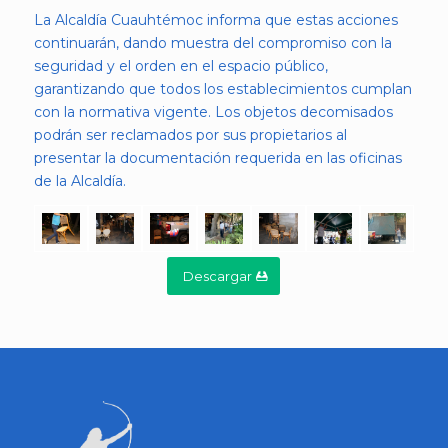
La Alcaldía Cuauhtémoc informa que estas acciones
continuarán, dando muestra del compromiso con la
seguridad y el orden en el espacio público,
garantizando que todos los establecimientos cumplan
con la normativa vigente. Los objetos decomisados
podrán ser reclamados por sus propietarios al
presentar la documentación requerida en las oficinas
de la Alcaldía.
Descargar