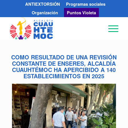
ANTIEXTORSIÓN
Programas sociales
Organización
Puntos Violeta
COMO RESULTADO DE UNA REVISIÓN
CONSTANTE DE ENSERES, ALCALDÍA
CUAUHTÉMOC HA APERCIBIDO A 140
ESTABLECIMIENTOS EN 2025